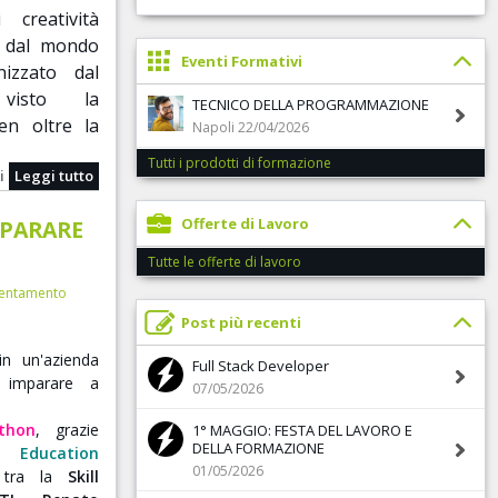
 creatività
ta dal mondo
Eventi Formativi
nizzato dal
isto la
TECNICO DELLA PROGRAMMAZIONE
ben oltre la
Napoli 22/04/2026
Tutti i prodotti di formazione
i
Leggi tutto
 e artistico
Offerte di Lavoro
MPARARE
i (19 per le
Tutte le offerte di lavoro
entamento
ono previsti
Post più recenti
o e pittura.
n un'azienda
Full Stack Developer
sperti
che si
r imparare a
07/05/2026
ogetto
"Wine
thon
, grazie
i
alternanza
1° MAGGIO: FESTA DEL LAVORO E
DELLA FORMAZIONE
di
Education
01/05/2026
 tra la
Skill