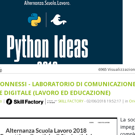
Ricerchiamo e Formiamo Big Data Analytics
Skill Factory, Napoli(NA)
6965 Visualizzazion
NNESSI - LABORATORIO DI COMUNICAZION
E DIGITALE (LAVORO ED EDUCAZIONE)
no
|
SKILL FACTORY
- 02/06/2018 19:52:17 | in
Ori
eci gruppi di studenti si sono contesi il titolo di miglior progetto
"Python"
rie:
La soc
impeg
compl