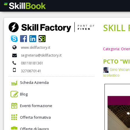
SKILL
www.skillfactory.it
Categoria: Orie
segreteria@skillfactory.it
PCTO "WI
08118181361
Gino Viscia
3270870141
scolastico
Scheda Azienda
Blog
Eventi formazione
Offerta formativa
Offerte di lavoro