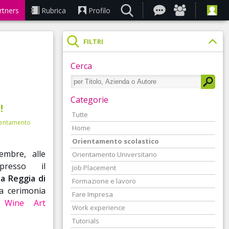
rtners
Rubrica
Profilo
FILTRI
Cerca
Categorie
!
Tutte
entamento
Home
Orientamento scolastico
embre, alle
Orientamento Universitario
presso il
Job Placement
la Reggia di
Formazione e lavoro
la cerimonia
Fare Impresa
l
Wine Art
Work experience
Tutorials