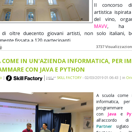
Il concorso di
artistica ispira
del vino, orga
MAVV
, ha v
 di oltre duecento giovani artisti, non solo italiani, 
lmente fissata a 120 partecipanti.
3737 Visualizzazion
cerimonia una giuria di nomi noti del panorama culturale
 COME IN UN'AZIENDA INFORMATICA, PER I
glierà tre opere da premiare, tra i
25 finalisti
preselezionat
 6 per le arti performative).
AMMARE CON JAVA E PYTHON
no
|
SKILL FACTORY
- 02/03/2019 01:06:43 | in
Ori
 classificati saranno conferiti assegni e riconoscimenti, s
speciali per le seguenti categorie: canzone, fotografia, vide
A scuola come i
vento la
Skill Factory
premierà le
scuole
, gli
studenti
e gli
e
informatica, pe
rmente distinti con il loro impegno all'interno del pr
programmare
con
Java
e
Py
, svolto in collaborazione con il
MAVV
durante le attività d
all'accordo 
ro (PCTO)
nel periodo
2019 - 2021
.
Partner
siglato