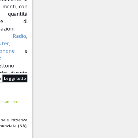
 menti, con
quantità
rme di
azioni.
,
Radio
,
uter
,
phone
e
t
ettono
che diventa
i
Leggi tutto
useful news
 ed
educarli
entamento
Santaniello
,
bia (NA)
, ha
ginale iniziativa
aboratorio di
nnunziata (NA)
,
to,