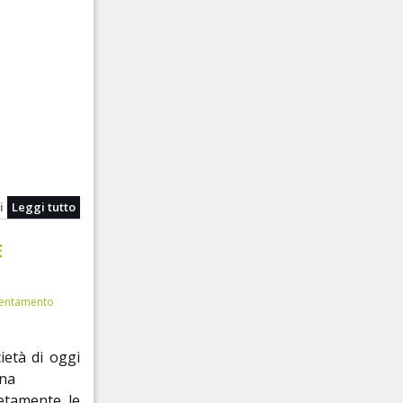
i
Leggi tutto
E
entamento
, per le
ietà di oggi
na
etamente le