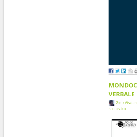
MONDOCO
VERBALE 
Gino Viscia
Una gara dove di
scolastico
seguenti catego
- Sviluppo App
- Grafica 2D/3D
- Videogames